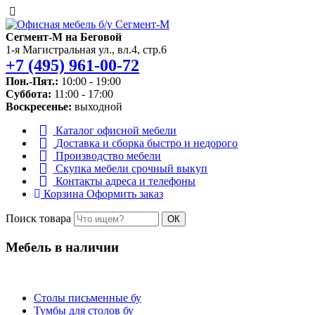
Сегмент-М на Беговой
1-я Магистральная ул., вл.4, стр.6
+7 (495) 961-00-72
Пон.-Пят.:
10:00 - 19:00
Суббота:
11:00 - 17:00
Воскресенье:
выходной
Каталог
офисной мебели
Доставка и сборка
быстро и недорого
Производство
мебели
Скупка мебели
срочный выкуп
Контакты
адреса и телефоны
Корзина
Оформить заказ
Поиск товара
ОК
Мебель в наличии
Столы письменные бу
Тумбы для столов бу