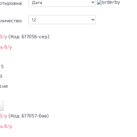
ртировка:
личество:
 б/у
(Код:
Б17056-сер
)
5
й
сия
 б/у
(Код:
Б17057-бав
)