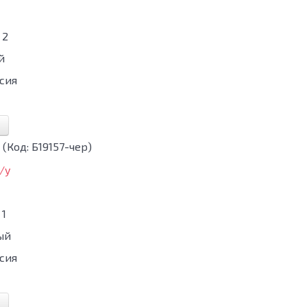
2
й
сия
у
(Код:
Б19157-чер
)
1
ый
сия