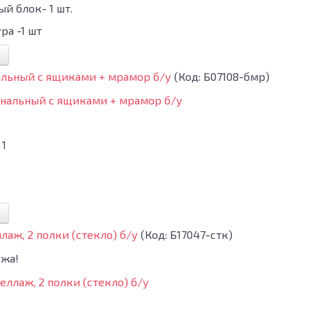
ый блок- 1 шт.
ра -1 шт
альный с ящиками + мрамор б/у
(Код:
Б07108-бмр
)
1
лаж, 2 полки (стекло) б/у
(Код:
Б17047-стк
)