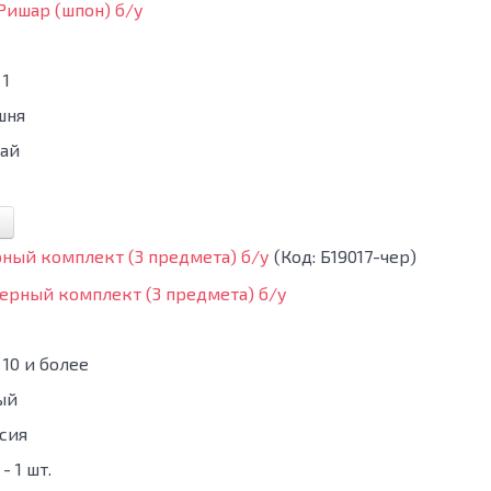
1
шня
ай
ный комплект (3 предмета) б/у
(Код:
Б19017-чер
)
10 и более
ый
сия
- 1 шт.