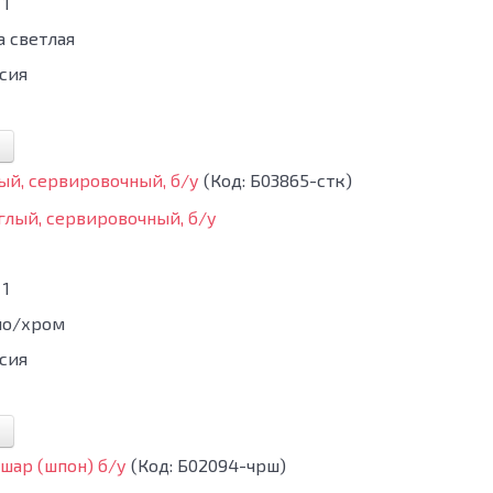
1
а светлая
сия
ый, сервировочный, б/у
(Код:
Б03865-стк
)
1
ло/хром
сия
шар (шпон) б/у
(Код:
Б02094-чрш
)