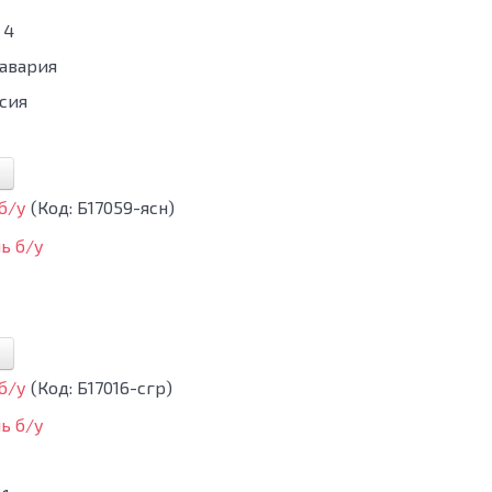
4
бавария
сия
 б/у
(Код:
Б17059-ясн
)
 б/у
(Код:
Б17016-сгр
)